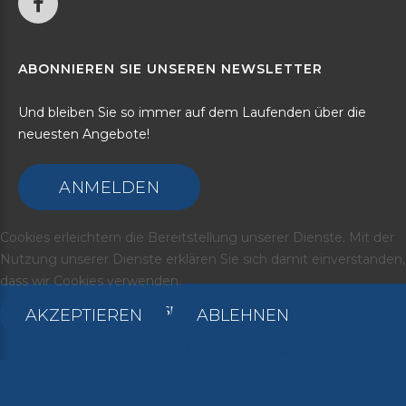
ABONNIEREN
SIE
UNSEREN
NEWSLETTER
Und bleiben Sie so immer auf dem Laufenden über die
neuesten Angebote!
ANMELDEN
Cookies erleichtern die Bereitstellung unserer Dienste. Mit der
Nutzung unserer Dienste erklären Sie sich damit einverstanden,
dass wir Cookies verwenden.
©
2026
Media Marketing-SMJ
AKZEPTIEREN
ABLEHNEN
Zur Datenschutzerklärung
Zurück zur Desktop-Version