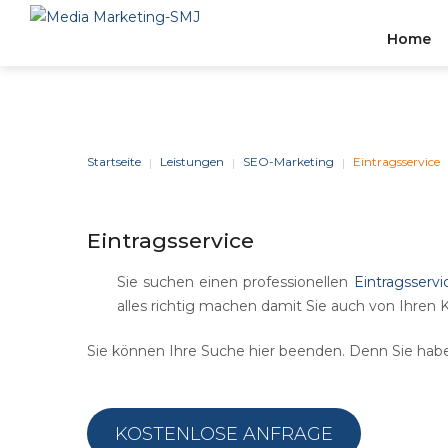
Home
Stelle
BERATUNG
&
STRATEGIE
Startseite
Leistungen
SEO-Marketing
Eintragsservice
|
|
|
Wir Können Einen Effizien
Eintragsservice
Zuverlässigen Businesspla
Erstellen, Der Auf Den
Sie suchen einen professionellen
Eintragsserv
Tätigkeitsbereich Und Die
alles richtig machen damit Sie auch von Ihre
Branchenerfahrung Ihres
Unternehmens Zugeschnitt
Sie können Ihre Suche hier beenden. Denn Sie hab
KOSTENLOSE ANFRAGE