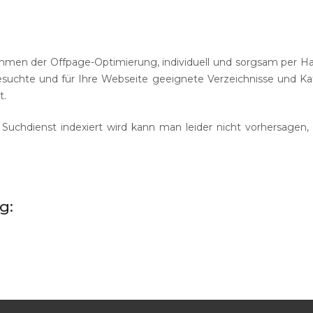
Vereinsvermarktung
Fotografen
Sportartikel
men der Offpage-Optimierung, individuell und sorgsam per Han
suchte und für Ihre Webseite geeignete Verzeichnisse und Kata
t.
chdienst indexiert wird kann man leider nicht vorhersagen, di
g: