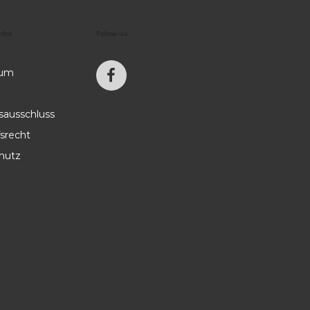
nfos
Follow
us
sum
sausschluss
srecht
hutz