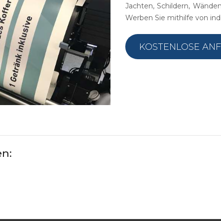
Vereinsvermarktung
Webdesign, Web-Video, Social
Beratung
Jachten, Schildern, Wänden
Media Marketing, Beschriftungen
Akquisit
Werben Sie mithilfe von ind
Fotografen
(Fahrzeug, Schaufenster,
Sportartikel
en Ist.
Oberflächenfolierung, Textildruck),
KOSTENLOSE AN
Mobile Leuchtwände,
Vereinsvermarktung,
Eventorganisation, Sportartikel
Sowie Marketing Und Beratung.
en: