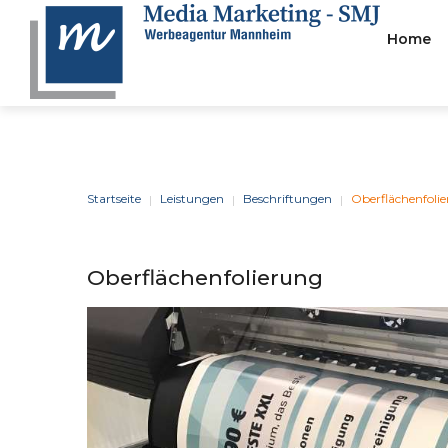
Home
Stelle
BERATUNG
&
STRATEGIE
Startseite
Leistungen
Beschriftungen
Oberflächenfoli
|
|
|
Oberflächenfolierung
Wir Können Einen Effizien
Zuverlässigen Businesspla