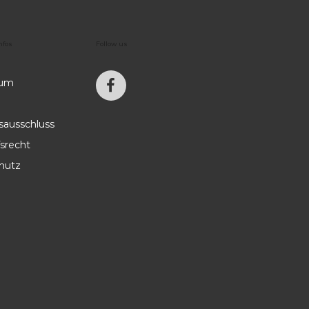
nfos
Follow
us
sum
sausschluss
srecht
hutz