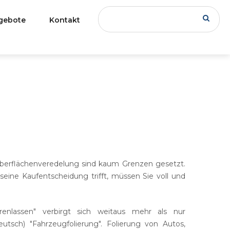
gebote
Kontakt
ellen
anner
RVICE
&
MARKETING
deo
tem
Joomla
rketing
Shop
-Optimierung
Wordpress
VirtueMart
edia Marketing
-Webseite
Optimierung
gbeschriftung
Mediawiki
J2Store
Content-
Migration
berflächenveredelung sind kaum Grenzen gesetzt.
it-Webseite
service
nsterbeschriftung
Shopware
Datenschutz
eine Kaufentscheidung trifft, müssen Sie voll und
Webseite
henfolierung
SSL-
Aktualisieren
Zertifikate
uck
ternehmen Bietet Einen
renlassen" verbirgt sich weitaus mehr als nur
neiderten Ansatz Für Die
eutsch) "Fahrzeugfolierung". Folierung von Autos,
Update Und