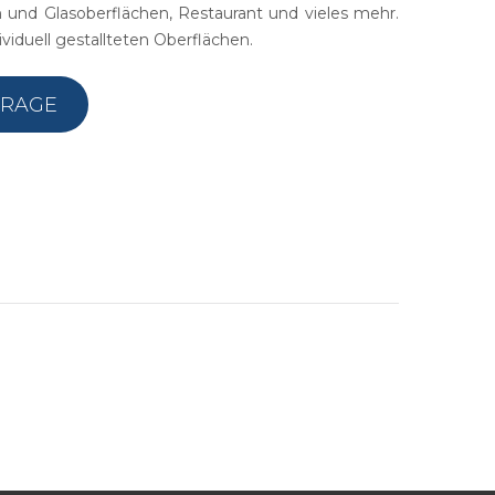
 Von Kunden, Die Durch
 und Glasoberflächen, Restaurant und vieles mehr.
Backup
ionen Wachsen Wollen..
ividuell gestallteten Oberflächen.
FRAGE