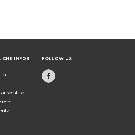
LICHE
INFOS
FOLLOW
US
sum
sausschluss
srecht
hutz