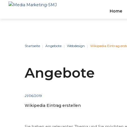
Home
Stelle
BERATUNG
&
STRAT
Startseite
Angebote
Webdesign
Wikipedia Eintrag erst
|
|
|
Wir Können Einen Effizien
Angebote
Zuverlässigen Businesspla
Erstellen, Der Auf Den
Tätigkeitsbereich Und Die
Branchenerfahrung Ihres
Unternehmens Zugeschnitt
21
06
2019
Wikipedia
Eintrag
erstellen
Sie haben ein relevantes Thema und Sie möchten ei