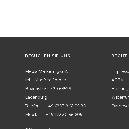
BESUCHEN
SIE
UNS
RECHT
Media Marketing-SMJ
Impres
Inh.: Manfred Jordan
AGBs
Boveristrasse 29 68526
Haftung
Ladenburg.
Widerruf
Telefon:
+49 6203 9 61 05 90
Datensc
Mobil:
+49 172 30 58 605