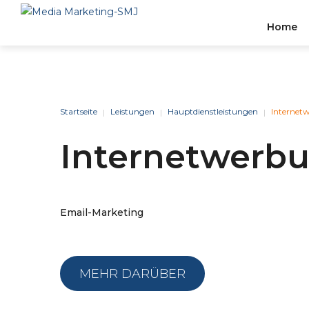
Home
Stelle
BERATUNG
&
STRAT
Startseite
Leistungen
Hauptdienstleistungen
Internet
|
|
|
Internetwerb
Wir Können Einen Effizien
Zuverlässigen Businesspla
Erstellen, Der Auf Den
Tätigkeitsbereich Und Die
Email-Marketing
Branchenerfahrung Ihres
Unternehmens Zugeschnitt
MEHR DARÜBER