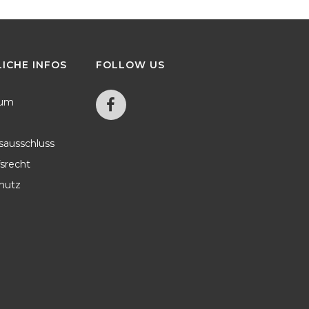
Vereinsvermarktung
Sowie Marketing Und Beratung.
Fotografen
Sportartikel
LICHE
INFOS
FOLLOW
US
sum
sausschluss
srecht
hutz